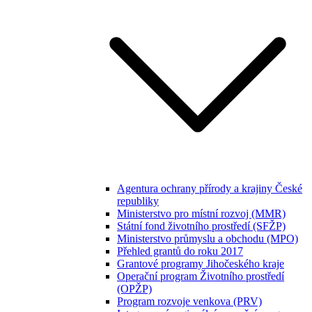
Agentura ochrany přírody a krajiny České
republiky
Ministerstvo pro místní rozvoj (MMR)
Státní fond životního prostředí (SFŽP)
Ministerstvo průmyslu a obchodu (MPO)
Přehled grantů do roku 2017
Grantové programy Jihočeského kraje
Operační program Životního prostředí
(OPŽP)
Program rozvoje venkova (PRV)