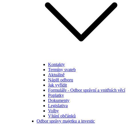
Kontakty
Termíny svateb
Aktuálně
Náplň odboru
Jak vyřídit
Formuláře - Odbor správní a vnitřních věcí
Poplatky
Dokumenty
Legislativa
Volby
Vítání občánků
Odbor správy majetku a investic