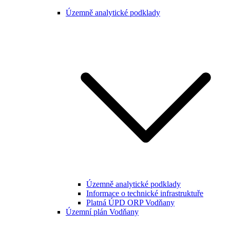
Územně analytické podklady
Územně analytické podklady
Informace o technické infrastruktuře
Platná ÚPD ORP Vodňany
Územní plán Vodňany