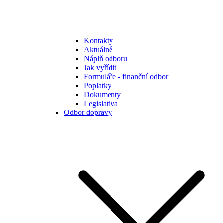
Kontakty
Aktuálně
Náplň odboru
Jak vyřídit
Formuláře - finanční odbor
Poplatky
Dokumenty
Legislativa
Odbor dopravy