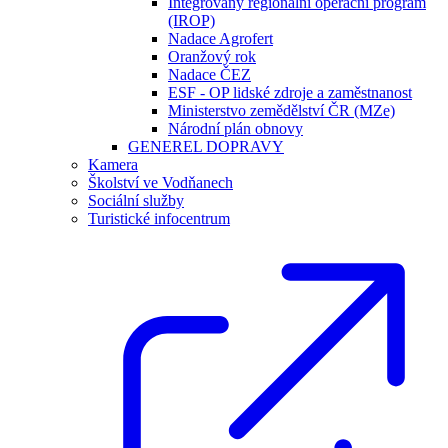
Integrovaný regionální operační program
(IROP)
Nadace Agrofert
Oranžový rok
Nadace ČEZ
ESF - OP lidské zdroje a zaměstnanost
Ministerstvo zemědělství ČR (MZe)
Národní plán obnovy
GENEREL DOPRAVY
Kamera
Školství ve Vodňanech
Sociální služby
Turistické infocentrum