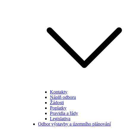
Kontakty
Náplň odboru
Žádosti
Poplatky
Pravidla a řády
Legislativa
Odbor výstavby a územního plánování