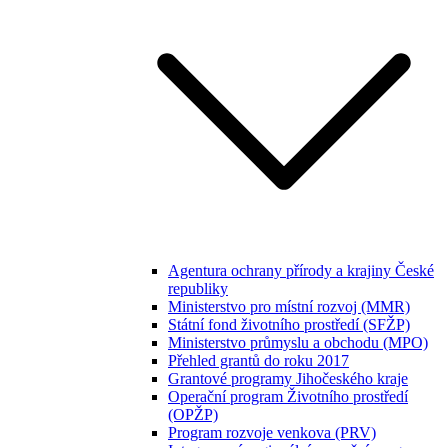
Agentura ochrany přírody a krajiny České
republiky
Ministerstvo pro místní rozvoj (MMR)
Státní fond životního prostředí (SFŽP)
Ministerstvo průmyslu a obchodu (MPO)
Přehled grantů do roku 2017
Grantové programy Jihočeského kraje
Operační program Životního prostředí
(OPŽP)
Program rozvoje venkova (PRV)