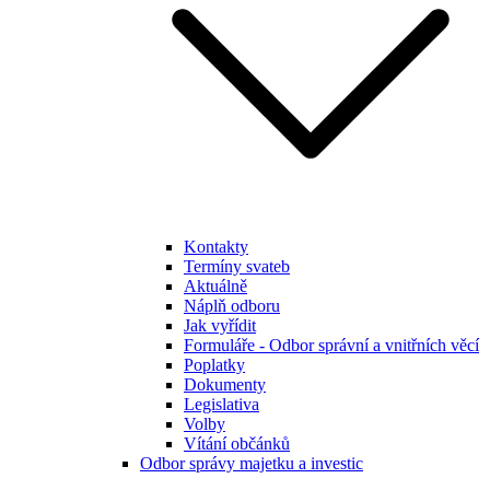
Kontakty
Termíny svateb
Aktuálně
Náplň odboru
Jak vyřídit
Formuláře - Odbor správní a vnitřních věcí
Poplatky
Dokumenty
Legislativa
Volby
Vítání občánků
Odbor správy majetku a investic