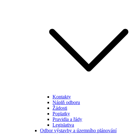
Kontakty
Náplň odboru
Žádosti
Poplatky
Pravidla a řády
Legislativa
Odbor výstavby a územního plánování