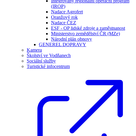
Integrovaný regionální operační program
(IROP)
Nadace Agrofert
Oranžový rok
Nadace ČEZ
ESF - OP lidské zdroje a zaměstnanost
Ministerstvo zemědělství ČR (MZe)
Národní plán obnovy
GENEREL DOPRAVY
Kamera
Školství ve Vodňanech
Sociální služby
Turistické infocentrum