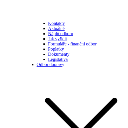
Kontakty
Aktuálně
Náplň odboru
Jak vyřídit
Formuláře - finanční odbor
Poplatky
Dokumenty
Legislativa
Odbor dopravy