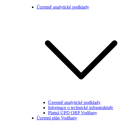
Územně analytické podklady
Územně analytické podklady
Informace o technické infrastruktuře
Platná ÚPD ORP Vodňany
Územní plán Vodňany