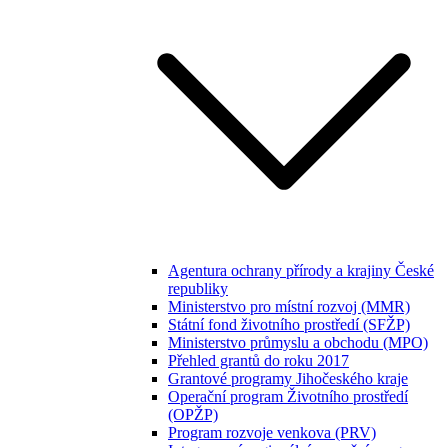
Agentura ochrany přírody a krajiny České
republiky
Ministerstvo pro místní rozvoj (MMR)
Státní fond životního prostředí (SFŽP)
Ministerstvo průmyslu a obchodu (MPO)
Přehled grantů do roku 2017
Grantové programy Jihočeského kraje
Operační program Životního prostředí
(OPŽP)
Program rozvoje venkova (PRV)