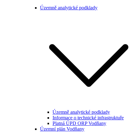
Územně analytické podklady
Územně analytické podklady
Informace o technické infrastruktuře
Platná ÚPD ORP Vodňany
Územní plán Vodňany