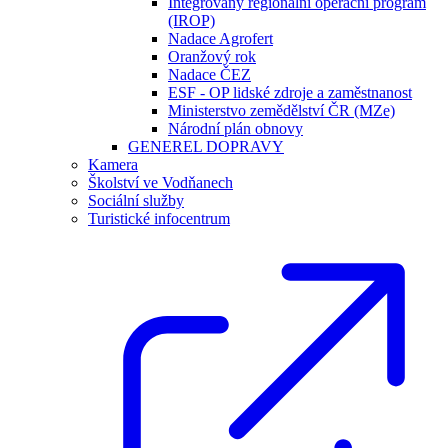
Integrovaný regionální operační program
(IROP)
Nadace Agrofert
Oranžový rok
Nadace ČEZ
ESF - OP lidské zdroje a zaměstnanost
Ministerstvo zemědělství ČR (MZe)
Národní plán obnovy
GENEREL DOPRAVY
Kamera
Školství ve Vodňanech
Sociální služby
Turistické infocentrum