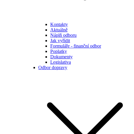
Kontakty
Aktuálně
Náplň odboru
Jak vyřídit
Formuláře - finanční odbor
Poplatky
Dokumenty
Legislativa
Odbor dopravy