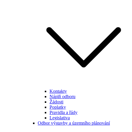
Kontakty
Náplň odboru
Žádosti
Poplatky
Pravidla a řády
Legislativa
Odbor výstavby a územního plánování