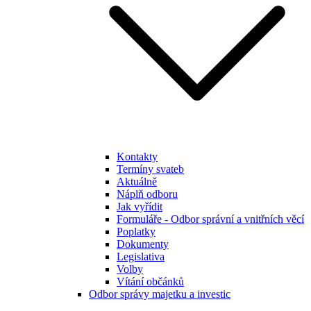
Kontakty
Termíny svateb
Aktuálně
Náplň odboru
Jak vyřídit
Formuláře - Odbor správní a vnitřních věcí
Poplatky
Dokumenty
Legislativa
Volby
Vítání občánků
Odbor správy majetku a investic