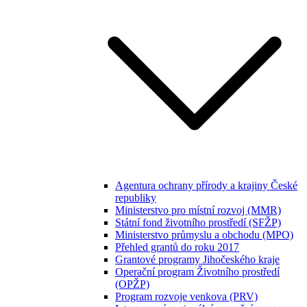
Agentura ochrany přírody a krajiny České
republiky
Ministerstvo pro místní rozvoj (MMR)
Státní fond životního prostředí (SFŽP)
Ministerstvo průmyslu a obchodu (MPO)
Přehled grantů do roku 2017
Grantové programy Jihočeského kraje
Operační program Životního prostředí
(OPŽP)
Program rozvoje venkova (PRV)