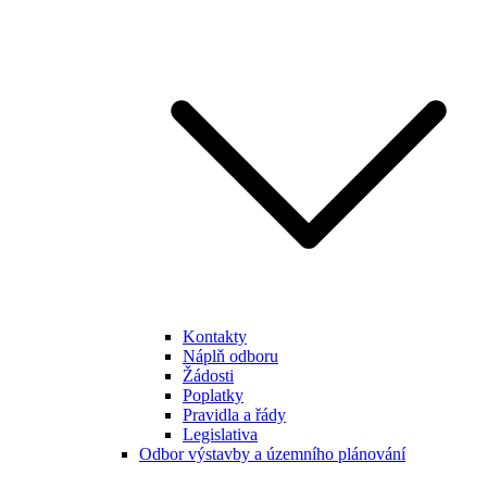
Kontakty
Náplň odboru
Žádosti
Poplatky
Pravidla a řády
Legislativa
Odbor výstavby a územního plánování