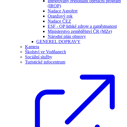
Integrovaný regionální operační program
(IROP)
Nadace Agrofert
Oranžový rok
Nadace ČEZ
ESF - OP lidské zdroje a zaměstnanost
Ministerstvo zemědělství ČR (MZe)
Národní plán obnovy
GENEREL DOPRAVY
Kamera
Školství ve Vodňanech
Sociální služby
Turistické infocentrum