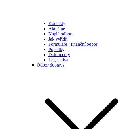
Kontakty
Aktuálně
Náplň odboru
Jak vyřídit
Formuláře - finanční odbor
Poplatky
Dokumenty
Legislativa
Odbor dopravy