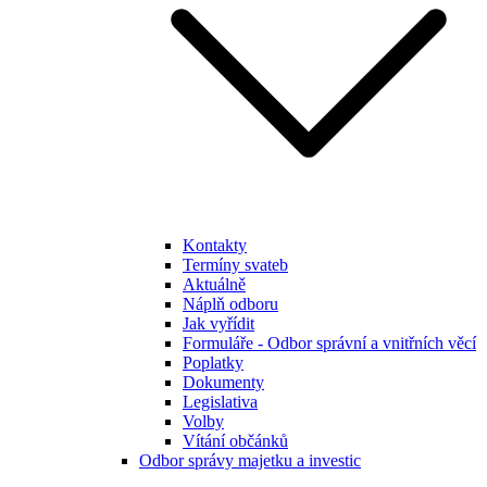
Kontakty
Termíny svateb
Aktuálně
Náplň odboru
Jak vyřídit
Formuláře - Odbor správní a vnitřních věcí
Poplatky
Dokumenty
Legislativa
Volby
Vítání občánků
Odbor správy majetku a investic