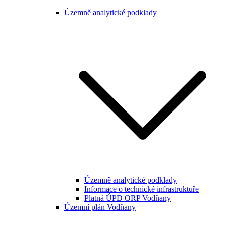
Územně analytické podklady
Územně analytické podklady
Informace o technické infrastruktuře
Platná ÚPD ORP Vodňany
Územní plán Vodňany