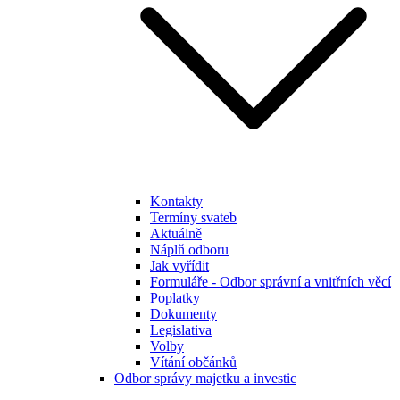
Kontakty
Termíny svateb
Aktuálně
Náplň odboru
Jak vyřídit
Formuláře - Odbor správní a vnitřních věcí
Poplatky
Dokumenty
Legislativa
Volby
Vítání občánků
Odbor správy majetku a investic