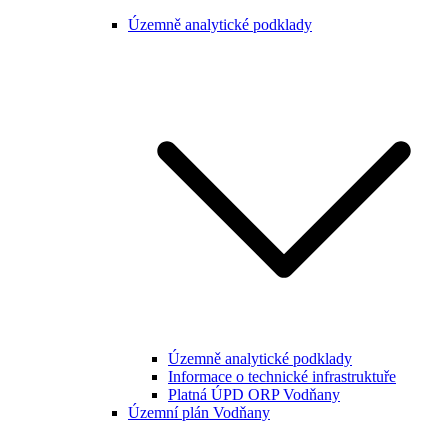
Územně analytické podklady
Územně analytické podklady
Informace o technické infrastruktuře
Platná ÚPD ORP Vodňany
Územní plán Vodňany