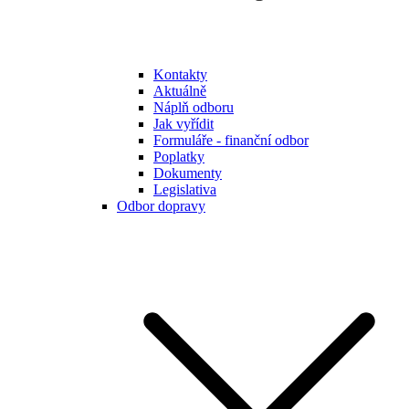
Kontakty
Aktuálně
Náplň odboru
Jak vyřídit
Formuláře - finanční odbor
Poplatky
Dokumenty
Legislativa
Odbor dopravy