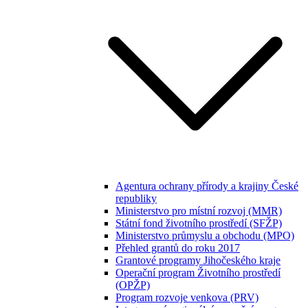
Agentura ochrany přírody a krajiny České
republiky
Ministerstvo pro místní rozvoj (MMR)
Státní fond životního prostředí (SFŽP)
Ministerstvo průmyslu a obchodu (MPO)
Přehled grantů do roku 2017
Grantové programy Jihočeského kraje
Operační program Životního prostředí
(OPŽP)
Program rozvoje venkova (PRV)