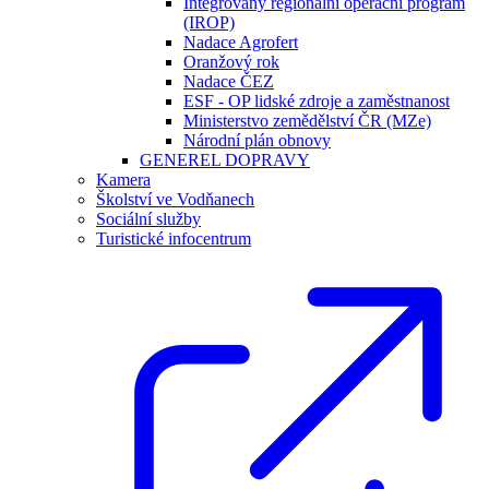
Integrovaný regionální operační program
(IROP)
Nadace Agrofert
Oranžový rok
Nadace ČEZ
ESF - OP lidské zdroje a zaměstnanost
Ministerstvo zemědělství ČR (MZe)
Národní plán obnovy
GENEREL DOPRAVY
Kamera
Školství ve Vodňanech
Sociální služby
Turistické infocentrum