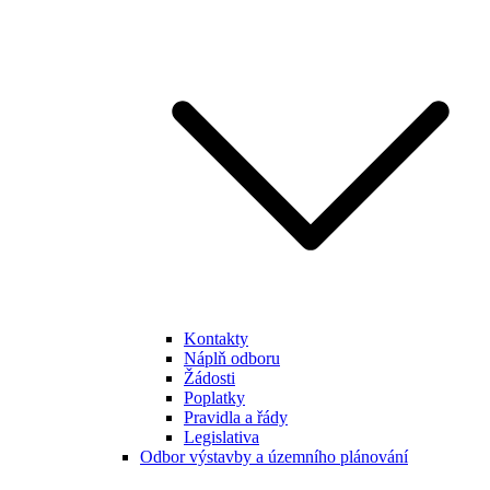
Kontakty
Náplň odboru
Žádosti
Poplatky
Pravidla a řády
Legislativa
Odbor výstavby a územního plánování