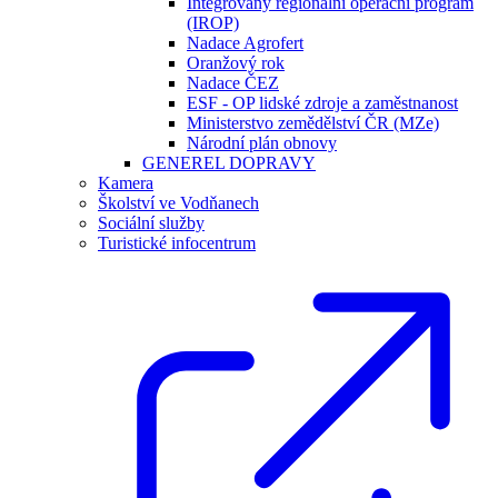
Integrovaný regionální operační program
(IROP)
Nadace Agrofert
Oranžový rok
Nadace ČEZ
ESF - OP lidské zdroje a zaměstnanost
Ministerstvo zemědělství ČR (MZe)
Národní plán obnovy
GENEREL DOPRAVY
Kamera
Školství ve Vodňanech
Sociální služby
Turistické infocentrum