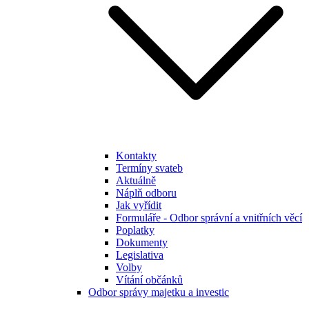
Kontakty
Termíny svateb
Aktuálně
Náplň odboru
Jak vyřídit
Formuláře - Odbor správní a vnitřních věcí
Poplatky
Dokumenty
Legislativa
Volby
Vítání občánků
Odbor správy majetku a investic