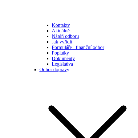
Kontakty
Aktuálně
Náplň odboru
Jak vyřídit
Formuláře - finanční odbor
Poplatky
Dokumenty
Legislativa
Odbor dopravy