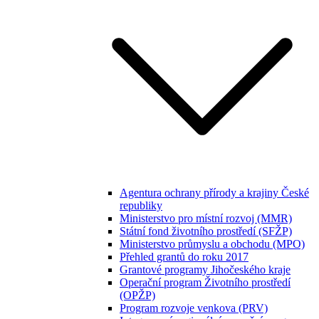
Agentura ochrany přírody a krajiny České
republiky
Ministerstvo pro místní rozvoj (MMR)
Státní fond životního prostředí (SFŽP)
Ministerstvo průmyslu a obchodu (MPO)
Přehled grantů do roku 2017
Grantové programy Jihočeského kraje
Operační program Životního prostředí
(OPŽP)
Program rozvoje venkova (PRV)