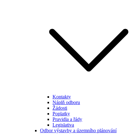
Kontakty
Náplň odboru
Žádosti
Poplatky
Pravidla a řády
Legislativa
Odbor výstavby a územního plánování