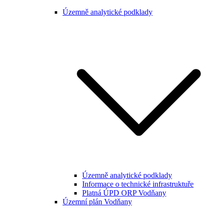
Územně analytické podklady
Územně analytické podklady
Informace o technické infrastruktuře
Platná ÚPD ORP Vodňany
Územní plán Vodňany